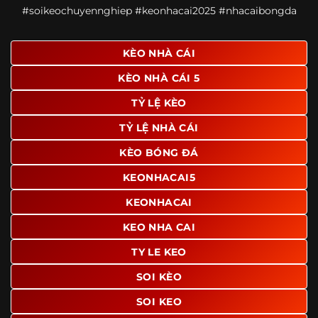
#soikeochuyennghiep #keonhacai2025 #nhacaibongda
KÈO NHÀ CÁI
KÈO NHÀ CÁI 5
TỶ LỆ KÈO
TỶ LỆ NHÀ CÁI
KÈO BÓNG ĐÁ
KEONHACAI5
KEONHACAI
KEO NHA CAI
TY LE KEO
SOI KÈO
SOI KEO