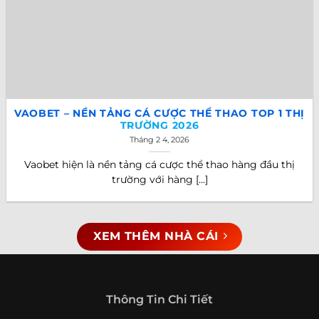
VAOBET – NỀN TẢNG CÁ CƯỢC THỂ THAO TOP 1 THỊ
TRƯỜNG 2026
Tháng 2 4, 2026
Vaobet hiện là nền tảng cá cược thể thao hàng đầu thị
trường với hàng [...]
XEM THÊM NHÀ CÁI
Thông Tin Chi Tiết