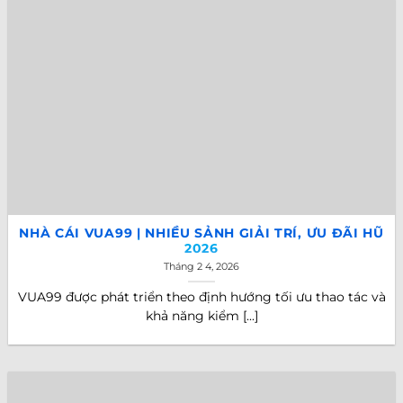
NHÀ CÁI VUA99 | NHIỀU SẢNH GIẢI TRÍ, ƯU ĐÃI HŨ
2026
Tháng 2 4, 2026
VUA99 được phát triển theo định hướng tối ưu thao tác và
khả năng kiểm [...]